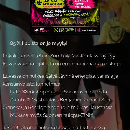
🔥
85 % lipuista on jo myyty!
🔥
Lokakuun odotetuin Zumba® Masterclass täyttyy
kovaa vauhtia – jäljellä on enää pieni määrä paikkoja!
Luvassa on huikea päivä täynnä energiaa, tanssia ja
kansainvälistä tunnelmaa:
💚 Latin Workshop Yusniel Socarrasin johdolla
💚 Zumba® Masterclass Benjamin Richard ZJ:n
(Ranska) ja Rodrigo Angello ZJ:n (Brasilia) kanssa
💚 Mukana myös Suomen huippu-ZINit!
Jos haluat olla mukana tässä ainutlaatuisessa